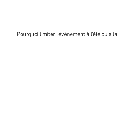
Pourquoi limiter l’événement à l’été ou à la
plage ? La neige réserve souvent des
surprises inouïes et dépayse complètement.